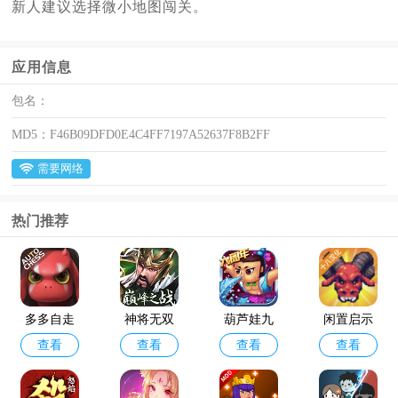
新人建议选择微小地图闯关。
应用信息
包名：
MD5：
F46B09DFD0E4C4FF7197A52637F8B2FF
需要网络
热门推荐
多多自走
神将无双
葫芦娃九
闲置启示
查看
查看
查看
查看
棋官方版
最新版
游版
录手游