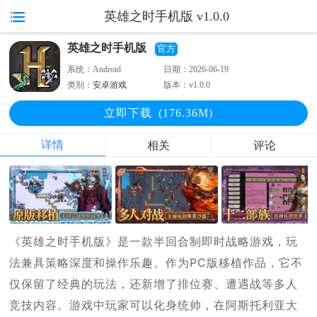
英雄之时手机版 v1.0.0
英雄之时手机版
官方
系统：
Android
日期：
2026-06-19
类别：
安卓游戏
版本：
v1.0.0
立即下
载
(176.36M)
详情
相关
评论
《英雄之时手机版》是一款半回合制即时战略游戏，玩
法兼具策略深度和操作乐趣。作为PC版移植作品，它不
仅保留了经典的玩法，还新增了排位赛、遭遇战等多人
竞技内容。游戏中玩家可以化身统帅，在阿斯托利亚大