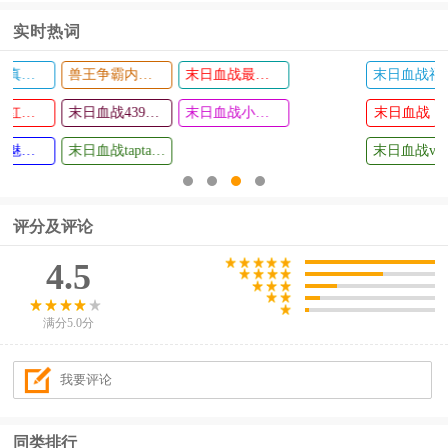
扣版
生2025最
实时热词
新版
末日血战福利版
末日血战破解版无限钻石无限金币版
末日血战华为版
wwe2k17
2023泰坦
查看
查看
手机游戏
末日血战
之路国际
末日血战果盘版
末日血战破解版无限钻石2024
末日血战正版
服手机版
末日血战vivo版
评分及评论
4.5
满分5.0分
同类排行