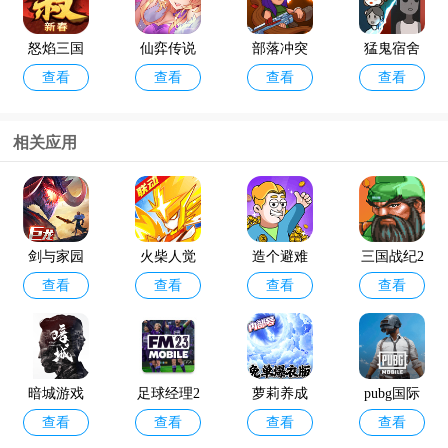
怒焰三国
仙弈传说
部落冲突
猛鬼宿舍
查看
查看
查看
查看
杀oppo版
手游taptap
破解版202
最新版破
4年最新版
解版
(Null’s Cla
相关应用
sh)
咸鱼之王
金铲铲之
查看
查看
最新版本
战体验服
官方版202
剑与家园
火柴人觉
造个避难
三国战纪2
4
查看
查看
查看
查看
百度版
醒H5手游
所正版
街机手机
版
暗城游戏
足球经理2
萝莉养成
pubg国际
查看
查看
查看
查看
023安卓版
计划0.1折
服地铁逃