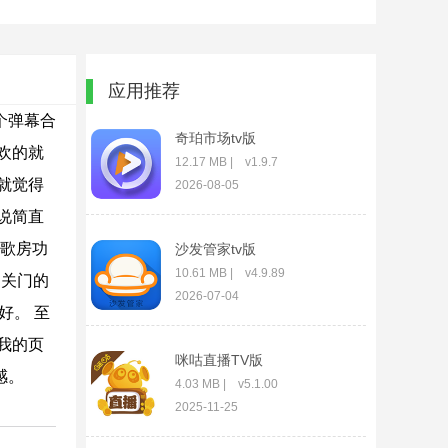
应用推荐
个弹幕合
奇珀市场tv版
欢的就
12.17 MB | v1.9.7
就觉得
2026-08-05
说简直
 歌房功
沙发管家tv版
10.61 MB | v4.9.89
不关门的
2026-07-04
好。 至
我的页
咪咕直播TV版
感。
4.03 MB | v5.1.00
2025-11-25