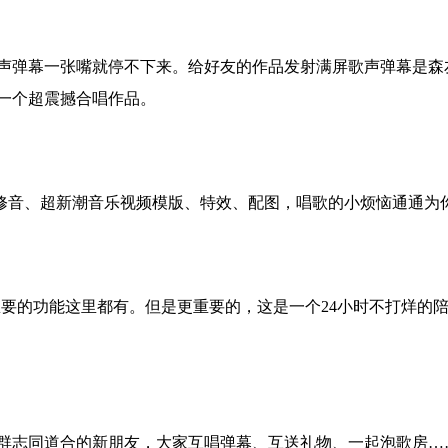
声弹幕一张嘴就停不下来。给好友的作品发射满屏歌声弹幕是森
一个超震撼合唱作品。
修音、超新潮音乐视频模版、特效、配图，唱歌的小烦恼通通为
想要的功能这里都有。但是更重要的，这是一个24小时不打烊的
群志同道合的新朋友，大家互唱弹幕、互送礼物、一起泡歌房…