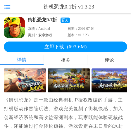
街机恐龙0.1折 v1.3.23
街机恐龙0.1折
官方
系统：
Android
日期：
2026-07-04
类别：
安卓游戏
版本：
v1.3.23
立即下
载
(693.6M)
详情
相关
评论
《街机恐龙》是一款由经典街机IP授权改编的手游，主
打横版动作冒险玩法。游戏完美复刻了街机快感，加入
创新经济系统和高收益深渊副本，玩家既能体验硬核战
斗，还能通过打金轻松赚钱。游戏设定在末日后的冰封