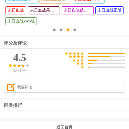
非日常邂
铁拳超人
查看
查看
末日血战
逅物语最
手机版
末日血战果盘版
末日血战破解版无限钻石2024
末日血战正版
新版
末日血战vivo版
评分及评论
4.5
满分5.0分
同类排行
返回首页