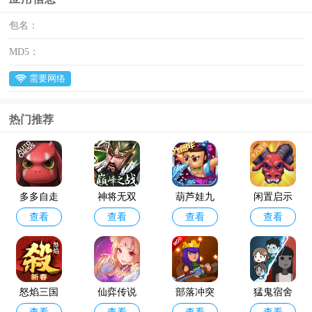
包名：
MD5：
需要网络
热门推荐
多多自走
神将无双
葫芦娃九
闲置启示
查看
查看
查看
查看
棋官方版
最新版
游版
录手游
怒焰三国
仙弈传说
部落冲突
猛鬼宿舍