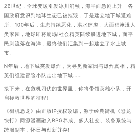
26世纪，全球变暖引发冰川消融，海平面急剧上升，各
国政府意识到地球生态已被摧毁，于是建立地下城避难
所。100年后，生态持续恶化，洪水肆虐，大面积淹没人
类家园，地球即将崩塌!社会精英陆续躲进地下城，而平
民则流落在海洋，最终他们汇集到一起建立了水上城
市。
N年后，地下城突发爆炸，为寻觅新家园与爆炸真相，精
英们组建冒险小队走出地下城……
接下来，在危机四伏的世界里，你将带领英雄小队，开
启拯救世界的征程!
《街机恐龙》由正版IP授权改编，源于经典街机《恐龙
快打》同源漫画融入RPG养成、多人社交、装备系统与
跨服副本，怀日与创新并存!