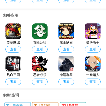
查看
查看
查看
查看
杀oppo版
手游taptap
破解版202
最新版破
4年最新版
解版
(Null’s Cla
相关应用
sh)
咸鱼之王
金铲铲之
查看
查看
最新版本
战体验服
官方版202
要塞围城
冒险公社
魔王瞒着
披萨塔手
4
查看
查看
查看
查看
破解版无
手游
勇者藏起
机版官方
限金币中
了圣剑游
正版(pizza
文版
戏
tower)
热血三国
忍者必须
命运群星
一拳超人
查看
查看
查看
查看
无双手游
死3官服版
手游官方
英雄之路
本
正版
官方版
实时热词
末日血战福利版
末日血战破解版无限钻石无限金币版
末日血战华为版