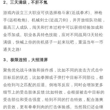
2、三天满级，不肝不氪
游戏内设立三大职业可供选择格斗家(近战拳术)、神枪
手(远程枪炮)、机械剑士(近战刀剑)，并开放组队功能，
最高三人成队，闯关和打本过程中可以获得经验加成和
金币加成。职业各具特色技能，应对不同战局!3天轻松
满级，快喊上你的街机搭子一起来玩吧，重温当年一币
通关之路!
3、极限连招，大招清屏
聚焦优化战斗体验和操作感，比如不同的攻击方式击中
目标后的状态，比如拳脚或子弹打中目标不同部位，都
会给到与之匹配的后退、倒地等反应，同时会增加更多
细节上的受击肢体反馈:比如特效，会根据被击中目标的
受击部位和受击强度，给到不同的打击特效，配合激爽
的音效，更有拳拳到肉的打击体验感。当然我们还会继