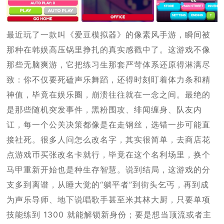
最近玩了一款叫《爱豆模拟器》的像素风手游，瞬间被
那种在韩娱高压锅里挣扎的真实感戳中了。这游戏不像
那些无脑爽游，它把练习生那套严苛体系还原得淋漓尽
致：你不仅要死磕声乐舞蹈，还得时刻盯着体力条和精
神值，毕竟在娱乐圈，崩溃往往就在一念之间。最绝的
是那些随机突发事件，黑粉围攻、绯闻缠身、队友内
讧，每一个公关决策都像是在走钢丝，选错一步可能直
接社死。很多人问怎么改名字，其实很简单，去商店花
点游戏币买张改名卡就行，毕竟在这个名利场里，换个
马甲重新开始也是种生存智慧。说到结局，这游戏的分
支多到离谱，从睡大觉的“躺平者”到街头乞丐，再到成
为声乐导师、地下说唱歌手甚至米其林大厨，只要单项
技能练到 1300 就能解锁新身份；要是想当顶流或者主