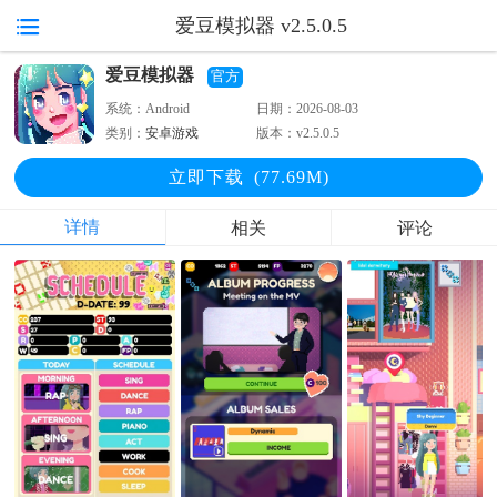
爱豆模拟器 v2.5.0.5
爱豆模拟器
官方
系统：
Android
日期：
2026-08-03
类别：
安卓游戏
版本：
v2.5.0.5
立即下
载
(77.69M)
详情
相关
评论