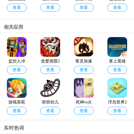
查看
查看
查看
查看
杀oppo版
手游taptap
破解版202
最新版破
4年最新版
解版
(Null’s Cla
相关应用
sh)
咸鱼之王
金铲铲之
查看
查看
最新版本
战体验服
官方版202
监控人冲
贪婪洞窟2
誓灵加速
掌上英雄
4
查看
查看
查看
查看
突游戏
云游戏
版
联盟最新
版2024
游戏茶苑
班班幼儿
死神vs火
浮岛世界2
查看
查看
查看
查看
大厅手机
园4官方版
影金鸣改
免广告
版2024最
版
实时热词
新版