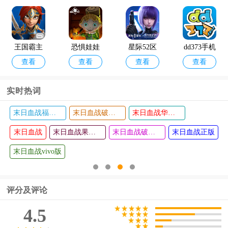
版
解版
王国霸主
恐惧娃娃
星际52区
dd373手机
查看
查看
查看
查看
中文破解
游戏
九游渠道
版客户端
版
版
实时热词
末日血战福利版
末日血战破解版无限钻石无限金币版
末日血战华为版
狂梗小朋
潮汐守望
查看
查看
末日血战
友火山哥
者塔防游
末日血战果盘版
末日血战破解版无限钻石2024
末日血战正版
哥最新版
戏
末日血战vivo版
评分及评论
4.5