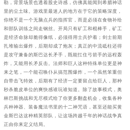
勒，背景场景也透着股史诗感，仿佛真能闻到希腊神话
里的尘土味。游戏里最迷人的地方在于它的策略深度，
你绝不是一个无脑点兵的指挥官，而是必须在食物补给
和部队训练之间走钢丝。开局只有矿工和棍棒手，矿工
是经济命脉却脆得像纸，必须得用士兵护着；剑士前期
扎堆输出爆炸，后期却成了炮灰；真正的中流砥柱还得
是攻守兼备的斯巴达长矛手，既能扛住弓箭手的远程轰
炸，又能用长矛反击。法师和巨人这种特殊单位更是神
来之笔，一个能召唤仆从搞范围爆炸，一个虽然笨重但
自带击飞特效，后期有了经济一定要留点给巨人，那种
秒杀脆皮单位的爽快感谁玩谁知道。除了故事模式，奥
林巴斯挑战和无尽模式给了你更多翻盘机会，收集各种
兵种神器、装备魔法书里的十二神咒语，甚至还能买黄
金斯巴达这种精英部队，让这场跨越千年的神话战争真
正由你来定义结局。