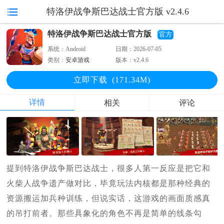
特洛伊战争斯巴达战士官方版 v2.4.6
特洛伊战争斯巴达战士官方版
官方
系统：
Android
日期：
2026-07-05
类别：
安卓游戏
版本：
v2.4.6
立即下
载
(171.34M)
详情
相关
评论
提到特洛伊战争斯巴达战士，很多人第一反应是把它和
火柴人战争遗产做对比，毕竟玩法内核都是那种经典的
资源搬运加兵种训练，但说实话，这游戏的画面质感真
的吊打前者。那些具象化的角色不再是简单的线条勾