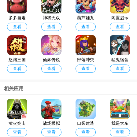
多多自走
神将无双
葫芦娃九
闲置启示
查看
查看
查看
查看
棋官方版
最新版
游版
录手游
怒焰三国
仙弈传说
部落冲突
猛鬼宿舍
查看
查看
查看
查看
杀oppo版
手游taptap
破解版202
最新版破
4年最新版
解版
(Null’s Cla
相关应用
sh)
咸鱼之王
金铲铲之
查看
查看
最新版本
战体验服
官方版202
萤火突击
战场模拟
口袋建造
我是大东
4
查看
查看
查看
查看
国服官方
最新版
汉化版破
家一加版