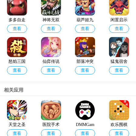
多多自走
神将无双
葫芦娃九
闲置启示
查看
查看
查看
查看
棋官方版
最新版
游版
录手游
怒焰三国
仙弈传说
部落冲突
猛鬼宿舍
查看
查看
查看
查看
杀oppo版
手游taptap
破解版202
最新版破
4年最新版
解版
(Null’s Cla
相关应用
sh)
咸鱼之王
金铲铲之
查看
查看
最新版本
战体验服
官方版202
天堂之圣
医院手术
DMMGam
欢乐围棋
4
查看
查看
查看
查看
灵折扣版
时间游戏
estore官方
手机版最