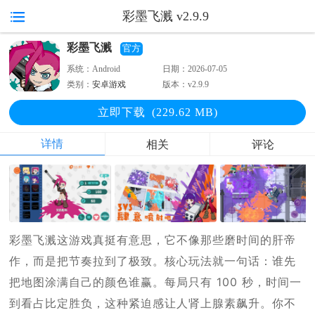
彩墨飞溅 v2.9.9
彩墨飞溅
官方
系统：
Android
日期：
2026-07-05
类别：
安卓游戏
版本：
v2.9.9
立即下
载
(229.62 MB)
详情
相关
评论
彩墨飞溅这游戏真挺有意思，它不像那些磨时间的肝帝
作，而是把节奏拉到了极致。核心玩法就一句话：谁先
把地图涂满自己的颜色谁赢。每局只有 100 秒，时间一
到看占比定胜负，这种紧迫感让人肾上腺素飙升。你不