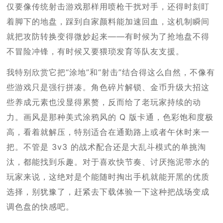
仅要像传统射击游戏那样用喷枪干扰对手，还得时刻盯
着脚下的地盘，踩到自家颜料能加速回血，这机制瞬间
就把攻防转换变得微妙起来——有时候为了抢地盘不得
不冒险冲锋，有时候又要猥琐发育等队友支援。
我特别欣赏它把“涂地”和“射击”结合得这么自然，不像有
些游戏只是强行拼凑。角色碎片解锁、金币升级大招这
些养成元素也没显得累赘，反而给了老玩家持续的动
力。画风是那种美式涂鸦风的 Q 版卡通，色彩饱和度极
高，看着就解压，特别适合在通勤路上或者午休时来一
把。不管是 3v3 的战术配合还是大乱斗模式的单挑淘
汰，都能找到乐趣。对于喜欢快节奏、讨厌拖泥带水的
玩家来说，这绝对是个能随时掏出手机就能开黑的优质
选择，别犹豫了，赶紧去下载体验一下这种把战场变成
调色盘的快感吧。