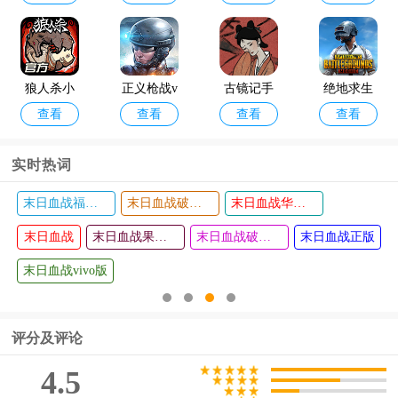
汉化版
版
新版本
狼人杀小
正义枪战v
古镜记手
绝地求生
查看
查看
查看
查看
米版
ivo版
游官方正
无敌版
版
实时热词
末日血战福利版
末日血战破解版无限钻石无限金币版
末日血战华为版
双截龙4安
并行实验
查看
查看
末日血战
卓
末日血战果盘版
末日血战破解版无限钻石2024
末日血战正版
末日血战vivo版
评分及评论
4.5