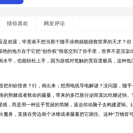
猜你喜欢
网友评论
反应是劝退，毕竟谁不想当那个随手涂鸦就能拯救世界的天才？但
最绝的地方在于它把“创作权”彻底交到了你手里，世界不是渲染
笔画水平，也能轻松上手，因为游戏对笔触的宽容度极高，这种低
造把剑砍怪兽？行，画出来；想用电线导电解谜？没问题，随手
路的荆棘或者救命的藤蔓，带来的多巴胺分泌简直比吃糖还快。
沉浸感，而是用一种近乎荒诞的简陋，逼迫你动脑子去构建逻辑。
火魔兽，直接在旁边画个冰锥或者藤蔓把它困住。这种“万物皆可