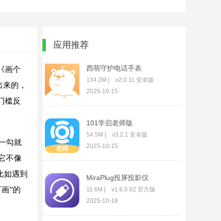
应用推荐
西萌守护电话手表
《画个
134.2M | v2.0.11 安卓版
出来的，
2025-10-15
门槛反
101学启老师版
54.5M | v3.2.1 安卓版
一勾就
2025-10-15
它不像
比如遇到
MiraPlug投屏投影仪
画”的
11.6M | v1.6.0.82 官方版
2025-10-18