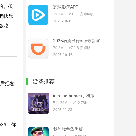
的。虽
寰球影院APP
19.2M | v3.1.1 安卓tv版
鸦快乐
2025-10-15
饭吃，
2025滴滴出行app最新官
方
70.2M | v7.1.6 安卓版
2025-10-15
万能钥匙wifi免费
游戏推荐
79.5M | v5.1.66 官方安卓版
然后把您
2025-10-15
into the breach手机版
(陷阵之志)
511.39M | v1.2.76b
2025-11-23
SS。你
我的战争华为版