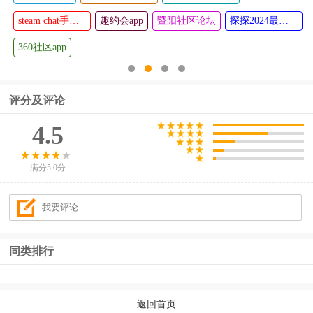
查看
查看
k
天涯论坛官方版
议app
Hello语音官方正版
想恋爱app
全城恋爱真爱相亲佳缘网app
评分及评论
4.5
满分5.0分
同类排行
返回首页