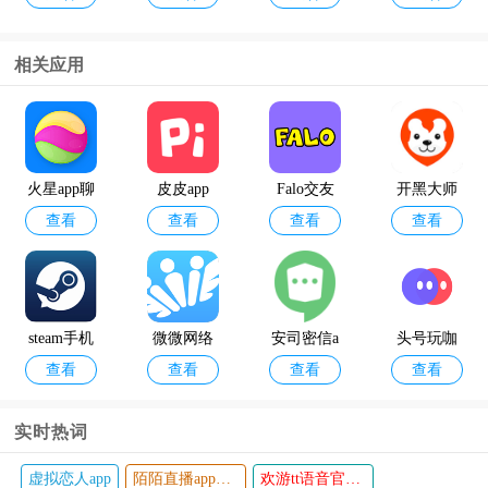
新版
相关应用
yy语音手
查看
机版
火星app聊
皮皮app
Falo交友
开黑大师
查看
查看
查看
查看
天软件
软件
steam手机
微微网络
安司密信a
头号玩咖
查看
查看
查看
查看
聊天软件(s
电话app
pp官方版
游戏
team chat)
实时热词
与你app
微信旧版本
轻语声音交友app
恋爱漂流瓶app
腾讯nokno
263网络会