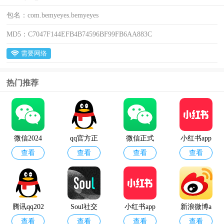
包名：
com.bemyeyes.bemyeyes
MD5：
C7047F144EFB4B74596BF99FB6AA883C
需要网络
热门推荐
微信2024
qq官方正
微信正式
小红书app
查看
查看
查看
查看
最新版本
版
版
官方版
腾讯qq202
Soul社交
小红书app
新浪微博a
查看
查看
查看
查看
4最新版
软件
最新版
pp2024最