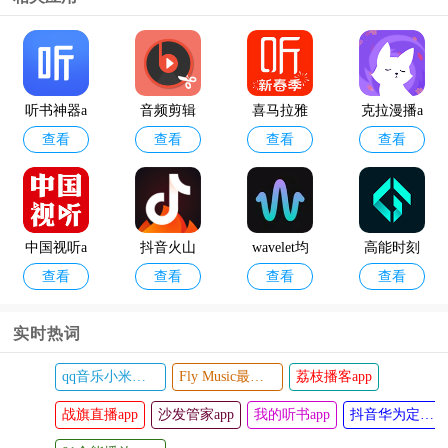
快手极速
酷狗音乐2
查看
查看
版官方正
024最新版
版
听书神器a
音频剪辑
喜马拉雅
克拉漫播a
查看
查看
查看
查看
pp
大师2024
有声制作
pp
最新版
平台手机
版
中国视听a
抖音火山
wavelet均
高能时刻
查看
查看
查看
查看
pp官方版
版老版本2
衡器中文
短视频
022
版
实时热词
qq音乐小米定制版
Fly Music最新版本
荔枝播客app
囧次元纯
EMO音乐a
查看
查看
战旗直播app
净版
沙发管家app
pp
我的听书app
抖音华为定制版