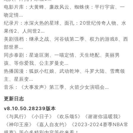
电影片库：大黄蜂、廉政风云、蜘蛛侠：平行宇宙、一
吻定情…
纪录片：水深火热的星球、面孔：20世纪传奇人物、水
果传2、人间世2…
美剧强档：继承之战、河谷镇第二季、权力的游戏8、西
部世界…
同步泰剧：星途叵测、一喵定情、天生绝配、美丽男
孩、等你爱我、公主罗曼史…
热播国漫：狐妖小红娘、武动乾坤、斗罗大陆、雪鹰领
主、星辰变…
音乐：《大事发声》第三季、火箭少女演唱会…
更新日志
v8.10.50.28239版本
《与凤行》《小日子》《欢乐颂5》《谢谢你温暖我》
《神印王座》《嘉人自友约》《2023-2024赛季NBA常
规赛》等众多精彩内容等你来看！