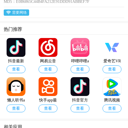
MD5：
E0B6865C44B4FA212E91DDD91ABBEF7F
需要网络
热门推荐
抖音最新
网易云音
哔哩哔哩a
爱奇艺VR
查看
查看
查看
查看
版
乐2024最
pp最新版
app
新版本
懒人听书a
快手app最
抖音官方
腾讯视频
查看
查看
查看
查看
pp最新版
新版本
版
官方正版
相关应用