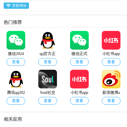
需要网络
热门推荐
微信2024
qq官方正
微信正式
小红书app
查看
查看
查看
查看
最新版本
版
版
官方版
腾讯qq202
Soul社交
小红书app
新浪微博a
查看
查看
查看
查看
4最新版
软件
最新版
pp2024最
新版
相关应用