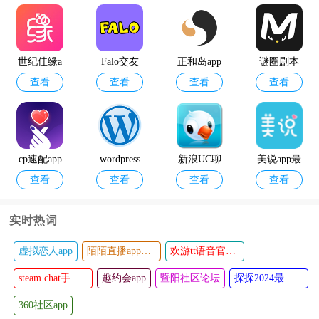
be my eyes
yy语音手
查看
查看
中文最新
机版
版本
世纪佳缘a
Falo交友
正和岛app
谜圈剧本
查看
查看
查看
查看
pp手机版
软件
杀app
cp速配app
wordpress
新浪UC聊
美说app最
查看
查看
查看
查看
官方版
手机版
天软件官
新版
方版
实时热词
虚拟恋人app
陌陌直播app最新版本2024
欢游tt语音官方正版
嘻聊app
BB语音app
查看
查看
steam chat手机版
趣约会app
暨阳社区论坛
探探2024最新版本
360社区app