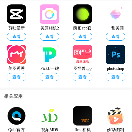
剪映最新
美颜相机2
醒图app官
一甜美颜
查看
查看
查看
查看
版本2024
020旧版本
方版
相机官方
正版
美图秀秀
PickU一键
图怪兽app
photoshop
查看
查看
查看
查看
官方版
抠图app
express官
方版
相关应用
快影视频
爱剪辑手
查看
查看
剪辑app
机版
Quik官方
视频MD5
fimo相机
gif动图制