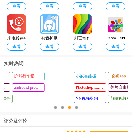
查看
查看
查看
查看
最新版本
修改器安
破解版
作app
卓版
来电铃声a
初音扩展
封面制作
Photo Stud
查看
查看
查看
查看
pp
现实相机a
大师app
io app
pp
实时热词
小蚁智能摄像机app
必剪app
哔哩哔哩创作app
清颜证件
imgplay官
查看
查看
照app
Photoshop Express手机版
美片自由拼app
方版
威力导演2024最新版
VN视频剪辑中文版
剪映视频剪辑app
评分及评论