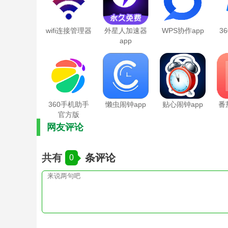
wifi连接管理器
外星人加速器
WPS协作app
3
app
360手机助手
懒虫闹钟app
贴心闹钟app
番
官方版
网友评论
共有
条评论
0