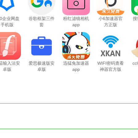
60企业网盘
谷歌框架三件
粉红滤镜相机
小6加速器官
搜
手机版
套
app
方正版
茄输入法安
爱思极速版安
迅猛兔加速器
WIFI密码查看
cc
卓版
卓版
app
神器官方版