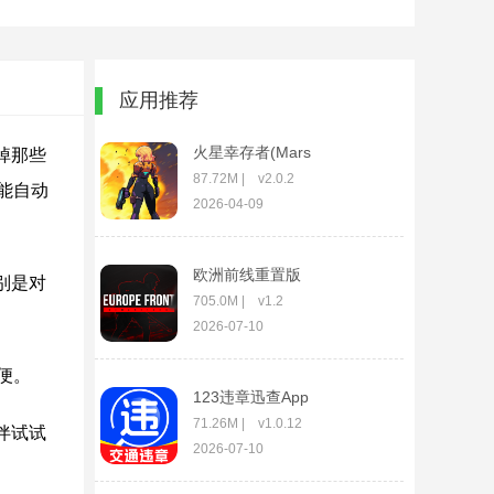
应用推荐
火星幸存者(Mars
掉那些
Survivors)
87.72M | v2.0.2
能自动
2026-04-09
欧洲前线重置版
别是对
705.0M | v1.2
2026-07-10
便。
123违章迅查App
71.26M | v1.0.12
伴试试
2026-07-10