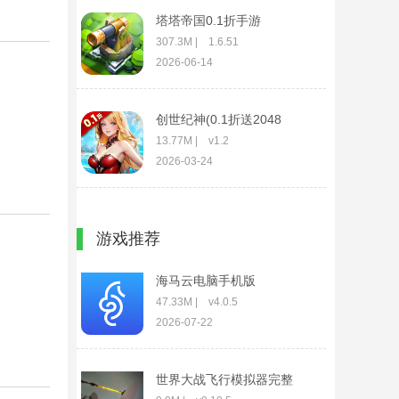
塔塔帝国0.1折手游
307.3M | 1.6.51
2026-06-14
创世纪神(0.1折送2048
抽)
13.77M | v1.2
2026-03-24
追书阅读免费版App
游戏推荐
74.1M | v1.3.6
2026-04-11
海马云电脑手机版
47.33M | v4.0.5
2026-07-22
世界大战飞行模拟器完整
版(Sky On Fire)