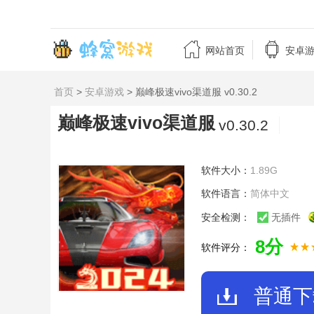


网站首页
安卓
首页
>
安卓游戏
> 巅峰极速vivo渠道服 v0.30.2
巅峰极速vivo渠道服
v0.30.2
软件大小：
1.89G
软件语言：
简体中文
安全检测：
无插件
8分
软件评分：
普通下