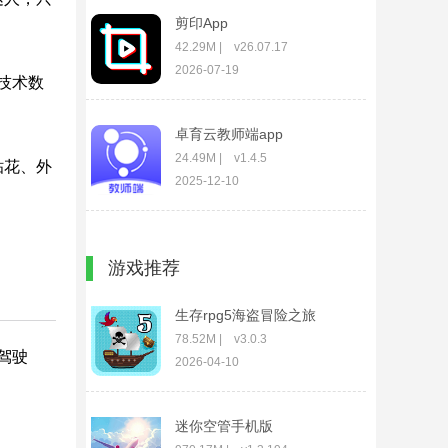
剪印App
42.29M | v26.07.17
2026-07-19
技术数
卓育云教师端app
24.49M | v1.4.5
贴花、外
2025-12-10
CEA电竞App
游戏推荐
22.75M | v1.0.4
2026-01-12
生存rpg5海盗冒险之旅
78.52M | v3.0.3
的驾驶
2026-04-10
迷你空管手机版