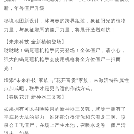
新，年兽僵尸升级！
秘境地图新设计，冰与春的跨界组装，象征阳光的植物
力量，与象征邪恶的僵尸力量，将展开激烈对抗！
【未来科技 全新植物登场】
哒哒哒！蝎尾蕉机枪手闪亮登场！全体僵尸，请小心，
强大的蝎尾蕉机枪手会使用机枪将全方位僵尸一扫而
光！
增添“未来科技"家族与“花开富贵"家族，来激活特殊属性
点加成吧，联手才是更合适的作战方式。
【春暖花开 新神器三叉戟】
如果拥有可以召唤喷泉的新神器三叉戟，就等于拥有了
平底起大坑的能力，谁还能分得清你和东海龙王啊。喷
泉会击飞僵尸，在场上产生水池，召唤水龙卷，僵尸清
道夫，如是。