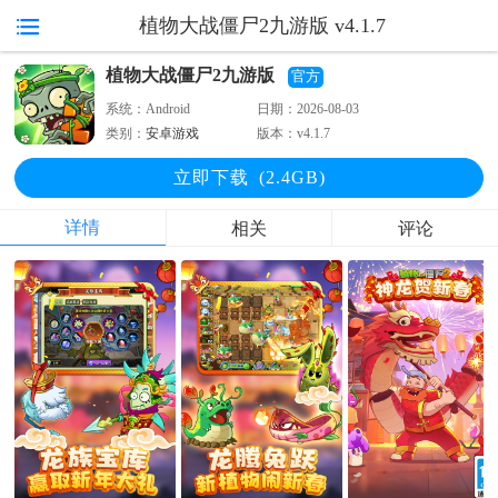
植物大战僵尸2九游版 v4.1.7
植物大战僵尸2九游版
官方
系统：
Android
日期：
2026-08-03
类别：
安卓游戏
版本：
v4.1.7
立即下
载
(2.4GB)
详情
相关
评论