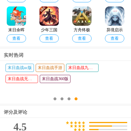
版
末日余晖
少年三国
方舟终极
异境启示
查看
查看
查看
查看
国际服最
志零手游
移动版测
录游戏
新版
试(ARK)
实时热词
末日血战最新版
末日血战福利版
末日血战破解版无限钻石无限金币版
unreal che
蟒蛇模拟
查看
查看
mist安卓版
末日血战小米版
器最新版
末日血战
末日血战果盘版
(虚拟化学
(Snake Si
ap版
末日血战vivo版
家)
m)
评分及评论
4.5