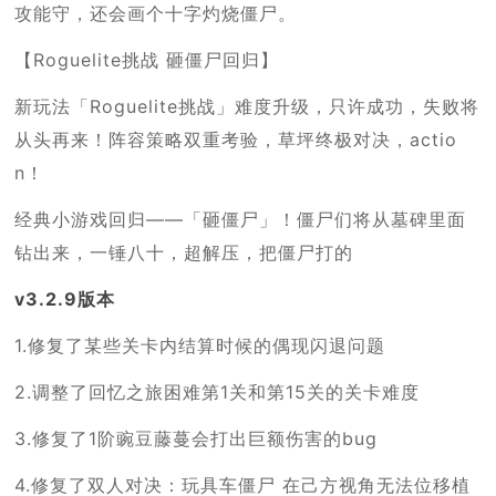
攻能守，还会画个十字灼烧僵尸。
【Roguelite挑战 砸僵尸回归】
新玩法「Roguelite挑战」难度升级，只许成功，失败将
从头再来！阵容策略双重考验，草坪终极对决，actio
n！
经典小游戏回归——「砸僵尸」！僵尸们将从墓碑里面
钻出来，一锤八十，超解压，把僵尸打的
v3.2.9版本
1.修复了某些关卡内结算时候的偶现闪退问题
2.调整了回忆之旅困难第1关和第15关的关卡难度
3.修复了1阶豌豆藤蔓会打出巨额伤害的bug
4.修复了双人对决：玩具车僵尸 在己方视角无法位移植