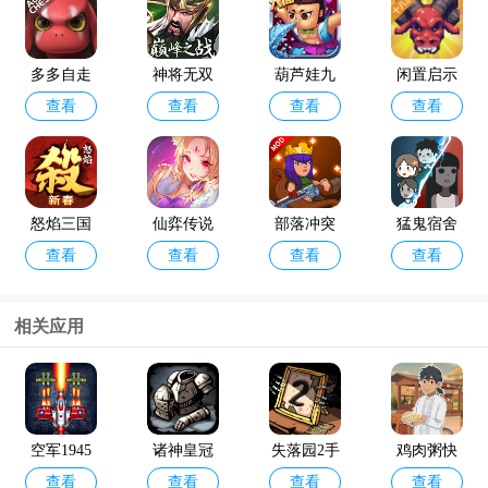
多多自走
神将无双
葫芦娃九
闲置启示
查看
查看
查看
查看
棋官方版
最新版
游版
录手游
怒焰三国
仙弈传说
部落冲突
猛鬼宿舍
查看
查看
查看
查看
杀oppo版
手游taptap
破解版202
最新版破
4年最新版
解版
(Null’s Cla
相关应用
sh)
咸鱼之王
金铲铲之
查看
查看
最新版本
战体验服
官方版202
空军1945
诸神皇冠
失落园2手
鸡肉粥快
4
查看
查看
查看
查看
游戏手机
九游版
游
递游戏