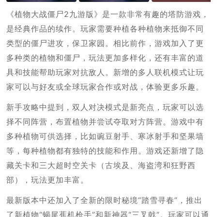
《植物大战僵尸2九游版》是一款非常有趣的塔防游戏，
是经典作品的续作。玩家需要种植各种植物来抵御不同
类型的僵尸进攻，保卫家园。相比前作，游戏加入了更
多种类的植物和僵尸，玩法更加多样化，还有丰富的道
具和技能帮助玩家对抗敌人。新增的多人联机模式让玩
家可以与好友或全球玩家合作或对战，体验更多乐趣。
新手攻略中提到，双人对决模式是新亮点，玩家可以选
择不同阵营，布置植物并尝试夺取对方阵营。游戏中有
多种植物可供选择，比如豌豆射手、寒冰射手和坚果墙
等，每种植物都有独特的技能和作用。游戏还新增了隐
藏关卡和三大超时空关卡（古埃及、海盗湾和狂野西
部），玩法更加丰富。
最新版本中还加入了全新的限时秘境“踏雪寻春”，推出
了新植物“蝎尾蕉机枪手”和新神器“三叉戟”。玩家可以通