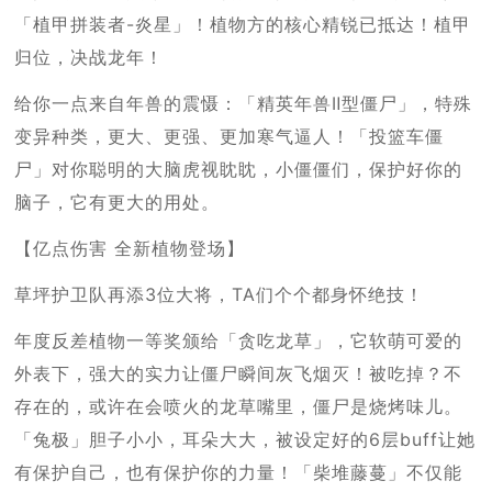
「植甲拼装者-炎星」！植物方的核心精锐已抵达！植甲
归位，决战龙年！
给你一点来自年兽的震慑：「精英年兽Ⅱ型僵尸」，特殊
变异种类，更大、更强、更加寒气逼人！「投篮车僵
尸」对你聪明的大脑虎视眈眈，小僵僵们，保护好你的
脑子，它有更大的用处。
【亿点伤害 全新植物登场】
草坪护卫队再添3位大将，TA们个个都身怀绝技！
年度反差植物一等奖颁给「贪吃龙草」，它软萌可爱的
外表下，强大的实力让僵尸瞬间灰飞烟灭！被吃掉？不
存在的，或许在会喷火的龙草嘴里，僵尸是烧烤味儿。
「兔极」胆子小小，耳朵大大，被设定好的6层buff让她
有保护自己，也有保护你的力量！「柴堆藤蔓」不仅能