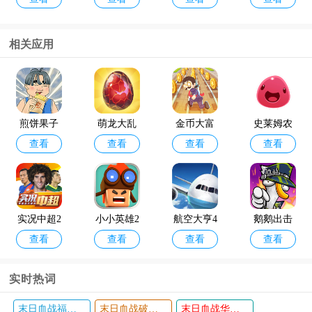
4年最新版
解版
(Null’s Cla
相关应用
sh)
咸鱼之王
金铲铲之
查看
查看
最新版本
战体验服
官方版202
煎饼果子
萌龙大乱
金币大富
史莱姆农
4
查看
查看
查看
查看
游戏
斗手机版
翁多游版
场情怀移
本
植中文版
实况中超2
小小英雄2
航空大亨4
鹅鹅出击
查看
查看
查看
查看
024最新版
024最新版
官方版
小游戏无
广告(鹅鸭
实时热词
战争模拟)
末日血战福利版
末日血战破解版无限钻石无限金币版
末日血战华为版