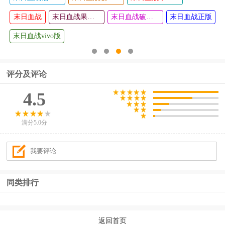
假面骑士
泡泡小镇
查看
查看
末日血战
时王模拟
森林朋友
末日血战果盘版
末日血战破解版无限钻石2024
末日血战正版
器最新版
游戏
末日血战vivo版
评分及评论
4.5
满分5.0分
同类排行
返回首页