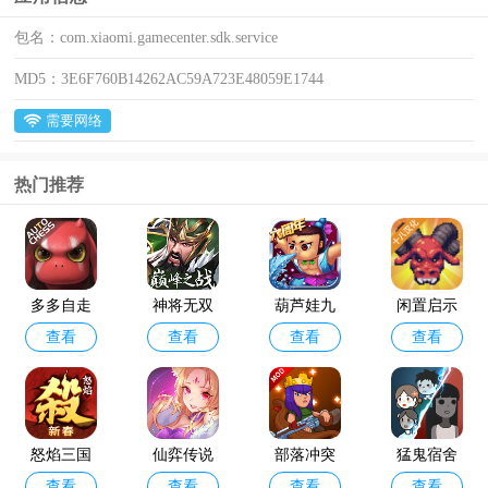
包名：
com.xiaomi.gamecenter.sdk.service
MD5：
3E6F760B14262AC59A723E48059E1744
需要网络
热门推荐
多多自走
神将无双
葫芦娃九
闲置启示
查看
查看
查看
查看
棋官方版
最新版
游版
录手游
怒焰三国
仙弈传说
部落冲突
猛鬼宿舍
查看
查看
查看
查看
杀oppo版
手游taptap
破解版202
最新版破