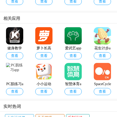
查看
查看
查看
查看
版本
健身计步
校园app
底肌app
瑜伽app
相关应用
身材有道
菠菜教练a
查看
查看
手机版
pp
健身教学
萝卜长高
爱武艺app
花生计步a
查看
查看
查看
查看
软件app
运动app
pp
PC肌练习a
小小运动
智慧体育a
SpaceCycle
查看
查看
查看
查看
pp
家最新版
pp
app
实时热词