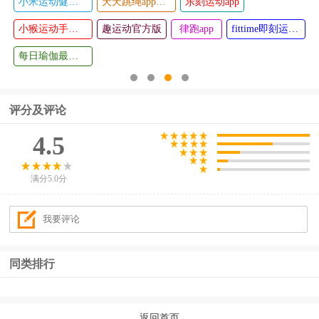
小米运动健康app
天天跳绳app最新版
乐刻运动app
RQrun app
练多多官
查看
查看
小猴运动手机版
趣运动官方版
方版
律跑app
fittime即刻运动app
每日瑜伽最新版app
评分及评论
4.5
满分5.0分
同类排行
返回首页