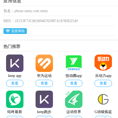
应用信息
包名：
phone.nmty.com.nmty
MD5：
1F253F72C8630946702987A1E9DD2549
需要网络
热门推荐
keep app
华为运动
悦动圈app
乐动力app
查看
查看
查看
查看
健康app官
官方正版
方版
咕咚最新
keep跑步
运动世界
G动锻炼盆