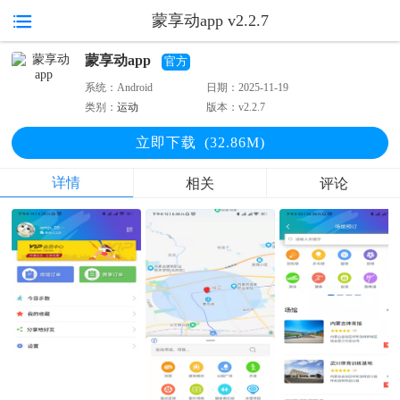
蒙享动app v2.2.7
蒙享动app
官方
系统：
Android
日期：
2025-11-19
类别：
运动
版本：
v2.2.7
立即下
载
(32.86M)
详情
相关
评论