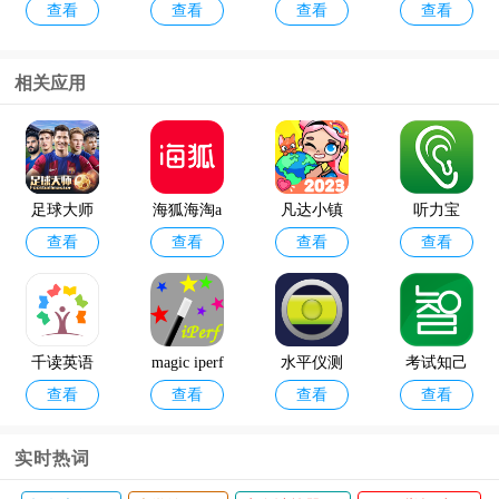
查看
查看
查看
查看
考勤app官
pp
方版
相关应用
12398能源
geektyper
查看
查看
监管热线a
模拟黑客
pp官方版
软件手机
足球大师
海狐海淘a
凡达小镇
听力宝
版
查看
查看
查看
查看
黄金一代
pp
全新世界
官方版
手游
千读英语
magic iperf
水平仪测
考试知己
查看
查看
查看
查看
启蒙app
apk手机端
量仪app
软件
实时热词