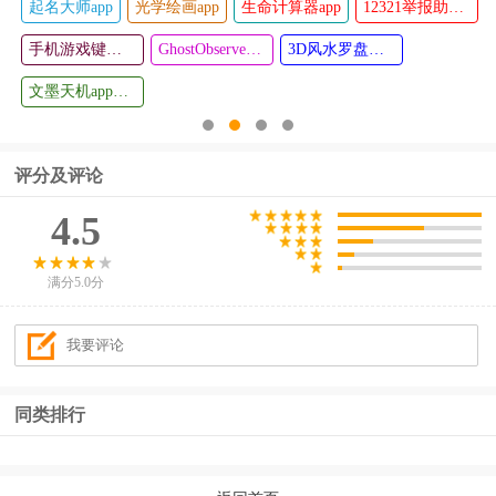
起名大师app
光学绘画app
生命计算器app
12321举报助手app
ios widgets
wellgo软件
查看
查看
小组件
手机游戏键盘模拟器(Game Keyboard+)
GhostObserver鬼魂探测器最新版
3D风水罗盘手机版
文墨天机app最新版
评分及评论
4.5
满分5.0分
同类排行