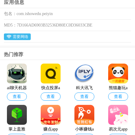
应用信息
包名：
com.ishowedu.peiyin
MD5：
7D166AD6903B32536D80EC0D36033CBE
需要网络
热门推荐
ai聊天机器
快点投屏a
科大讯飞
熊猫趣玩a
查看
查看
查看
查看
人
pp
语音引擎
pp官方版
最新版
掌上盖雅
赚点app
小啄赚钱a
易次元app