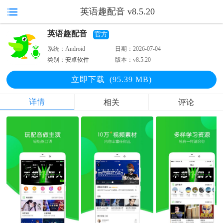
英语趣配音 v8.5.20
英语趣配音
官方
系统：
Android
日期：
2026-07-04
类别：
安卓软件
版本：
v8.5.20
立即下
载
(95.39 MB)
详情
相关
评论