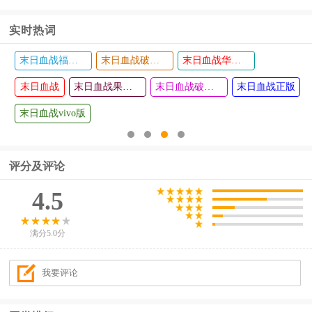
024最新版
极地冒险
戏手机版
实时热词
手游
末日血战福利版
末日血战破解版无限钻石无限金币版
末日血战华为版
欧洲卡车
兔小萌宝
查看
查看
模拟器3手
末日血战
宝公寓游
末日血战果盘版
末日血战破解版无限钻石2024
末日血战正版
机版中文
戏
末日血战vivo版
版
评分及评论
4.5
满分5.0分