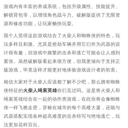
游戏内有丰富的养成系统，包括升级属性、技能提升、
解锁背包等，以增强角色战斗力。破解版提供了无限资
源和修改功能，让玩家畅快玩耍。
我个人觉得这款游戏结合了火柴人和蜘蛛侠的特色，玩
法多样且刺激。尤其是抢劫车辆并用它们作为武器的设
计很有趣，但游戏中频繁的击杀和逃亡可能会让人感到
紧张。虽然破解版看起来很方便，但我更倾向于支持正
版游戏，毕竟这样才能更好地体验游戏设计者的初衷。
相信大家对于火柴人应该都了解不少吧，那么拥有蜘蛛
侠特征的
火柴人绳索英雄
你们见过吗。这是将火柴人和
绳索英雄结合在一起的动作类游戏，在此你将会像蜘蛛
侠一样飞檐走壁，穿梭在城市的每个高楼大厦，还能与
武器搭配实现各种超高难度的击杀特写与绝地逃亡，玩
法更加花样百出。