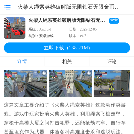
火柴人绳索英雄破解版无限钻石无限金币版 v4.2.1
火柴人绳索英雄破解版无限钻石无限金币版
官方
系统：
Android
日期：
2025-12-05
类别：
安卓游戏
版本：
v4.2.1
立即下
载
(138.21M)
详情
相关
评论
这篇文章主要介绍了《火柴人绳索英雄》这款动作类游
戏。游戏中玩家扮演火柴人英雄，利用绳索飞檐走壁，
穿梭于高楼大厦之间打击犯罪，还能抢劫汽车、自行车
甚至坦克作为武器，体验各种高难度击杀和逃脱玩法。