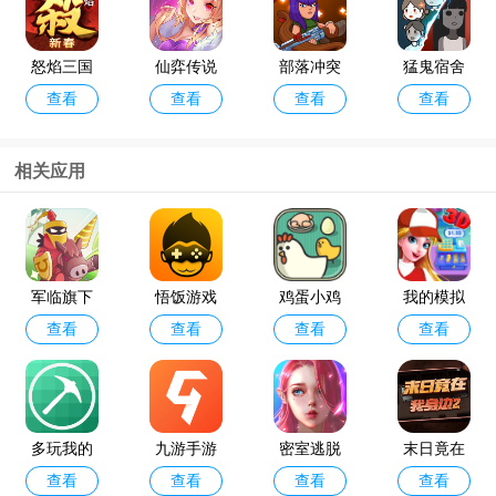
怒焰三国
仙弈传说
部落冲突
猛鬼宿舍
查看
查看
查看
查看
杀oppo版
手游taptap
破解版202
最新版破
4年最新版
解版
(Null’s Cla
相关应用
sh)
咸鱼之王
金铲铲之
查看
查看
最新版本
战体验服
官方版202
军临旗下
悟饭游戏
鸡蛋小鸡
我的模拟
4
查看
查看
查看
查看
游戏
厅app
工厂中文
超市破解
版
版
多玩我的
九游手游
密室逃脱
末日竟在
查看
查看
查看
查看
世界盒子2
官方正版
求生系列1
我身边2游