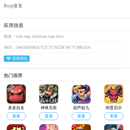
Bug修复
应用信息
包名：
com.mgc.stickman.rope.hero
MD5：
D4410D6B5A752C7E76CDF36C7C9BE43A
需要网络
热门推荐
多多自走
神将无双
葫芦娃九
闲置启示
查看
查看
查看
查看
棋官方版
最新版
游版
录手游