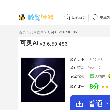


网站首页
安卓
首页
>
安卓软件
> 可灵AI v3.6.50.486
可灵AI
v3.6.50.486
软件大小：
48.97 MB
软件语言：
简体中文
安全检测：
无插件
8分
软件评分：
普通下