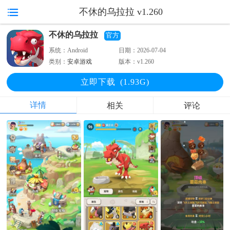
不休的乌拉拉 v1.260
不休的乌拉拉
官方
系统：
Android
日期：
2026-07-04
类别：
安卓游戏
版本：
v1.260
立即下
载
(1.93G)
详情
相关
评论