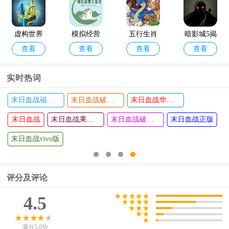
虚构世界
模拟经营
五行生肖
暗影城5揭
查看
查看
查看
查看
手游最新
大酒店游
五子棋
露真相游
版
戏
戏中文版
实时热词
末日血战uc版
末日血战手游
末日血战九游版
海盗法则2
全城警戒
查看
查看
版
024官方最
末日血战无限钻石版
手游oppo
末日血战360版
新版
版
评分及评论
4.5
满分5.0分