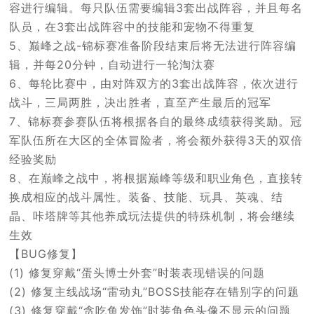
容进行编辑。每只队伍需要编辑3套出战阵容，并且每名
队员，在3套出战阵容中的技能和宠物不得重复
5、巅峰之战-锦标赛准备阶段结束后将无法进行阵容编
辑，并每20分钟，自动进行一轮淘汰赛
6、每轮比赛中，由对阵双方的3套出战阵容，依次进行
战斗，三局两胜，决出胜者，直至产生最后的冠军
7、锦标赛参赛队伍将根据各自的最终成绩获得奖励。冠
军队伍所在大区的全体冒险者，将会额外获得3天的双倍
经验奖励
8、在巅峰之战中，将根据巅峰等级和职业角色，直接转
换成相应的战斗属性。装备、技能、玩具、英魂、结
晶、咔塔牌等其他养成玩法提供的特殊机制，将会继续
生效
【BUG修复】
(1) 修复穿戴“蛋头博士外套”时装表现错误的问题
(2) 修复主线战场“雷动丸”BOSS技能存在错别字的问题
(3) 修复穿戴“贪吃鱼发饰”时装角色头像不显示的问题