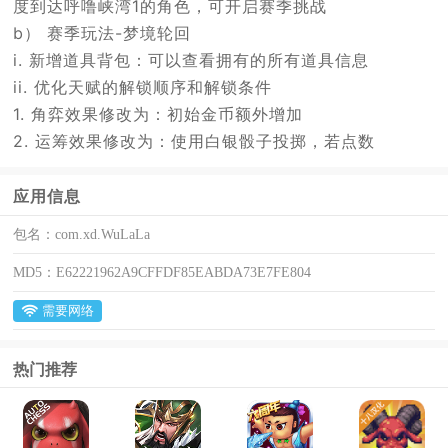
度到达呼噜峡湾1的角色，可开启赛季挑战
b） 赛季玩法-梦境轮回
i. 新增道具背包：可以查看拥有的所有道具信息
ii. 优化天赋的解锁顺序和解锁条件
1. 角弈效果修改为：初始金币额外增加
2. 运筹效果修改为：使用白银骰子投掷，若点数
应用信息
包名：
com.xd.WuLaLa
MD5：
E62221962A9CFFDF85EABDA73E7FE804
需要网络
热门推荐