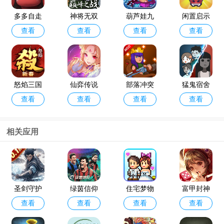
多多自走
神将无双
葫芦娃九
闲置启示
查看
查看
查看
查看
棋官方版
最新版
游版
录手游
怒焰三国
仙弈传说
部落冲突
猛鬼宿舍
查看
查看
查看
查看
杀oppo版
手游taptap
破解版202
最新版破
4年最新版
解版
(Null’s Cla
相关应用
sh)
咸鱼之王
金铲铲之
查看
查看
最新版本
战体验服
官方版202
圣剑守护
绿茵信仰
住宅梦物
富甲封神
4
查看
查看
查看
查看
折扣版
国服版
语2024最
传变态版
新版