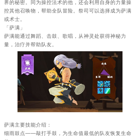
界的秘密。同为操控法术的他，还会利用自身的力量操
控其他召唤物，帮助全队冒险。祭司可以选择成为萨满
或术士。
「萨满」
萨满能通过舞蹈、击鼓、歌唱，从神灵处获得神秘力
量，治疗并帮助队友。
萨满主要技能介绍：
细雨鼓点——敲打手鼓，为生命值最低的队友恢复生命